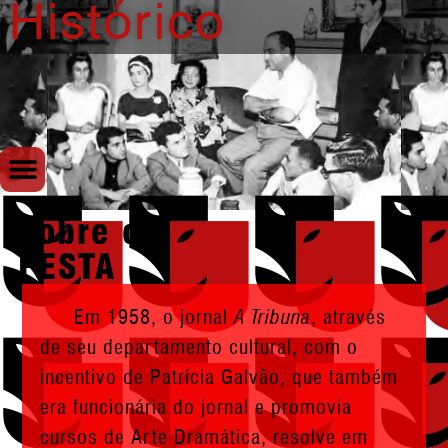
Histórico
Sobre o
FESTA
Em 1958, o jornal
A Tribuna
, através
de seu departamento cultural, com o
incentivo de Patrícia Galvão, que também
era funcionária do jornal e promovia
cursos de Arte Dramática, resolve em