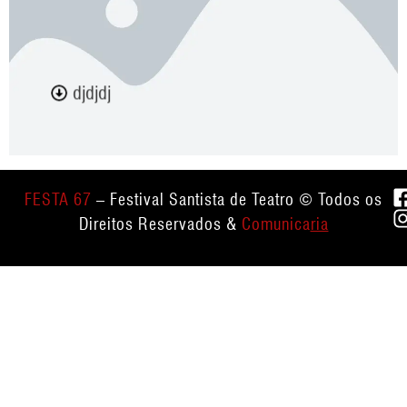
djdjdj
FESTA 67
– Festival Santista de Teatro © Todos os
Direitos Reservados &
Comunica
ria